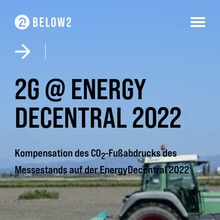
Skip
to
content
2G @ ENERGY
DECENTRAL 2022
Kompensation des CO
-Fußabdrucks des
2
Messestands auf der EnergyDecentral 2022